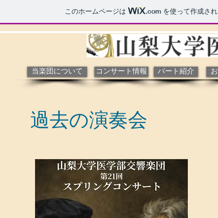
このホームページは
.com
を使って作成され
当楽団について
コンサート情報
パート紹介
お
​過去の演奏会